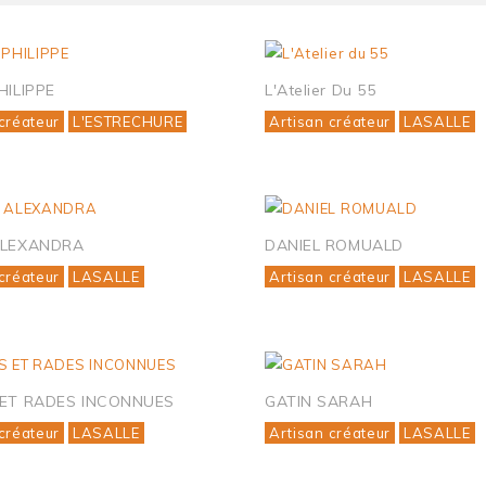
HILIPPE
L'Atelier Du 55
créateur
L'ESTRECHURE
Artisan créateur
LASALLE
ALEXANDRA
DANIEL ROMUALD
créateur
LASALLE
Artisan créateur
LASALLE
 ET RADES INCONNUES
GATIN SARAH
créateur
LASALLE
Artisan créateur
LASALLE