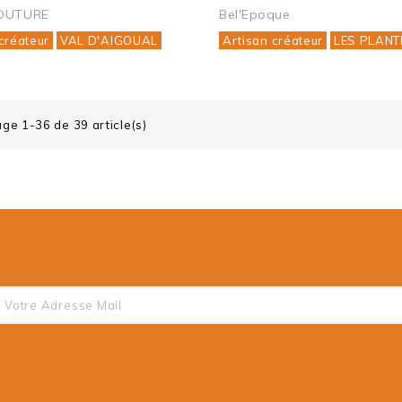
OUTURE
Bel'Epoque
créateur
VAL D'AIGOUAL
Artisan créateur
LES PLANT
age 1-36 de 39 article(s)