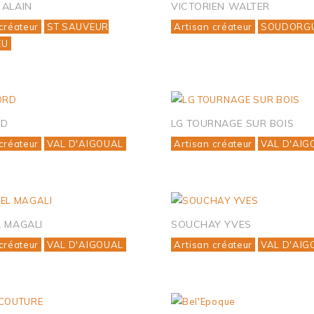
 ALAIN
VICTORIEN WALTER
créateur
ST SAUVEUR
Artisan créateur
SOUDORG
EU
RD
LG TOURNAGE SUR BOIS
créateur
VAL D'AIGOUAL
Artisan créateur
VAL D'AIG
 MAGALI
SOUCHAY YVES
créateur
VAL D'AIGOUAL
Artisan créateur
VAL D'AIG