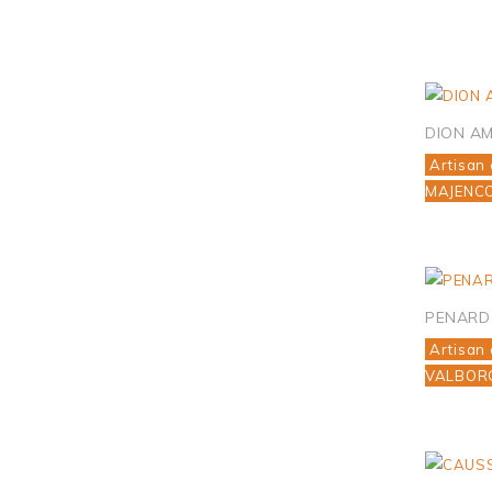
DION A
Artisan 
MAJENC
PENARD
Artisan 
VALBOR