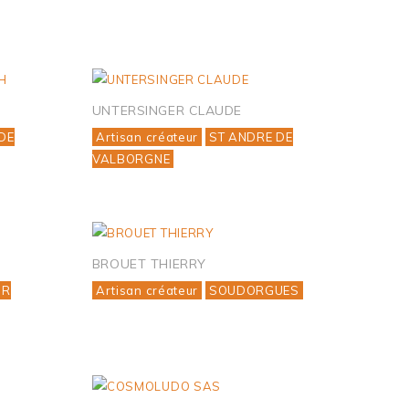
H
UNTERSINGER CLAUDE
DE
Artisan créateur
ST ANDRE DE
VALBORGNE
BROUET THIERRY
UR
Artisan créateur
SOUDORGUES