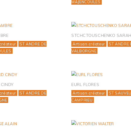
MAJENCOULES
MBRE
STCHCTOUSCHENKO SARA
créateur
ST ANDRE DE
Artisan créateur
ST ANDRE 
OULES
VALBORGNE
 CINDY
EURL FLORES
créateur
ST ANDRE DE
Artisan créateur
ST SAUVE
GNE
CAMPRIEU