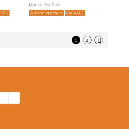
Maniac Du Bois
IERS
Artisan créateur
LASALLE

1
2