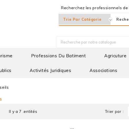
Recherchez les professionnels de T
urisme
Professions Du Batiment
Agricuture
ublics
Activités Juridiques
Associations
seils
s
Il y a 7 .entités
Trier par :