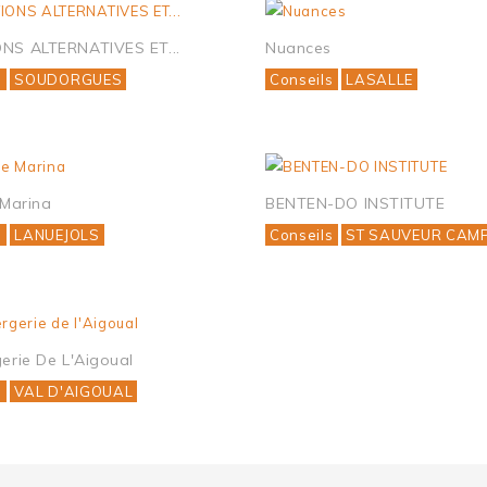
NS ALTERNATIVES ET...
Nuances
s
SOUDORGUES
Conseils
LASALLE
 Marina
BENTEN-DO INSTITUTE
s
LANUEJOLS
Conseils
ST SAUVEUR CAM
erie De L'Aigoual
s
VAL D'AIGOUAL