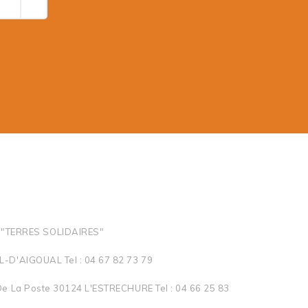
"TERRES SOLIDAIRES"
-D'AIGOUAL Tel : 04 67 82 73 79
e La Poste 30124 L'ESTRECHURE Tel : 04 66 25 83