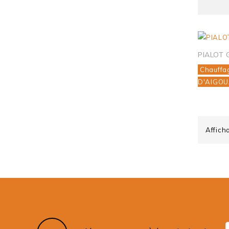
PIALOT 
Chauffa
D'AIGOU
Affich