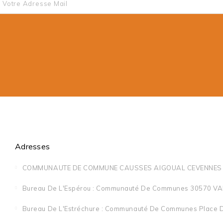
Adresses
COMMUNAUTE DE COMMUNE CAUSSES AIGOUAL CEVENNES 
Bureau De L'Espérou : Communauté De Communes 30570 VAL
Bureau De L'Estréchure : Communauté De Communes Place D