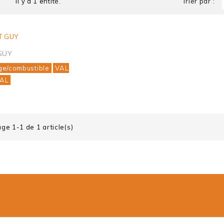
Il y a 1 entité.
Trier par :
GUY
ge/combustible
VAL
AL
age 1-1 de 1 article(s)