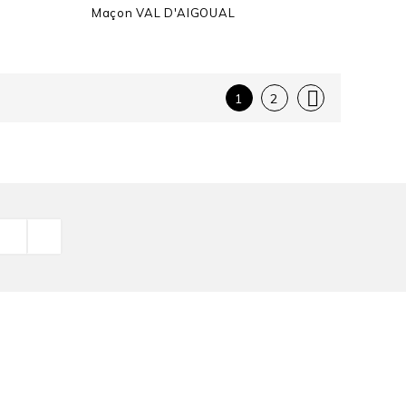
Maçon
VAL D'AIGOUAL

1
2