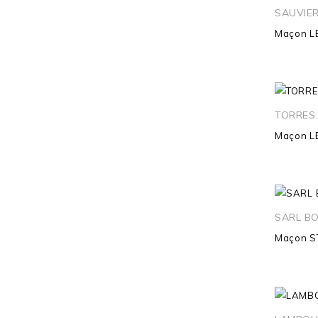
SAUVIE
Maçon
L
TORRES 
Maçon
L
SARL B
Maçon
S