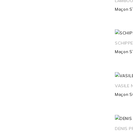
LAMBOU
Maçon
S
SCHIPP
Maçon
S
VASILE 
Maçon
S
DENIS P