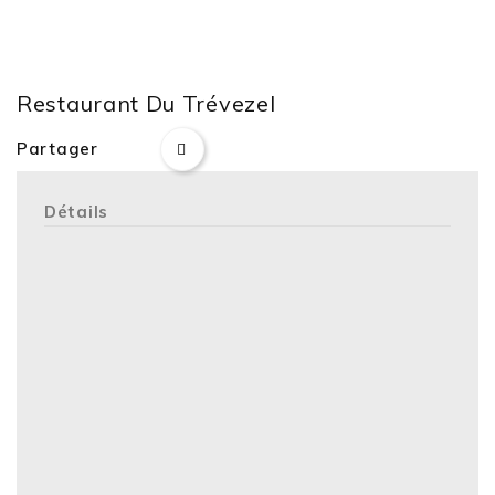
Restaurant Du Trévezel
Partager
Détails
Contact
GERMAIN
GRAZZINI NOELLE
airport_shuttle
Adresse
Téléphone
04.67.82.70.11