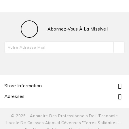
Abonnez-Vous À La Missive !

Store Information

Adresses
© 2026 - Annuaire Des Professionnels De L'Economie
Locale De Causses Aigoual Cévennes "Terres Solidaires" -