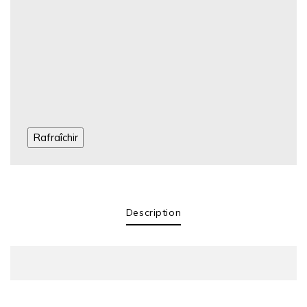
ACTIVITE
Services &
Commerces -
Restauration
VILLAGE
30750 TREVES
Description